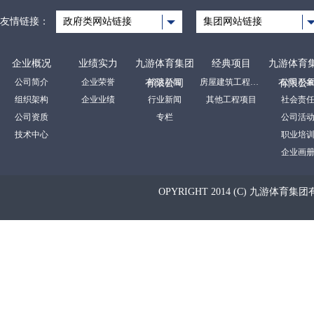
友情链接：
政府类网站链接
集团网站链接
企业概况
业绩实力
九游体育集团
经典项目
九游体育
公司简介
企业荣誉
裕达新闻
房屋建筑工程项目
公司形
有限公司
有限公
组织架构
企业业绩
行业新闻
其他工程项目
社会责
公司资质
专栏
公司活
技术中心
职业培
企业画
OPYRIGHT 2014 (C) 九游体育集团