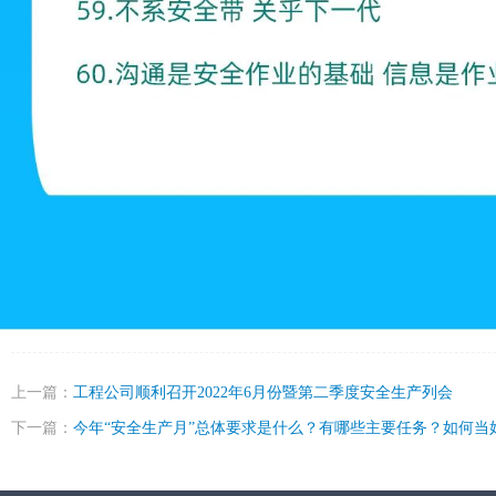
上一篇：
工程公司顺利召开2022年6月份暨第二季度安全生产列会
下一篇：
今年“安全生产月”总体要求是什么？有哪些主要任务？如何当