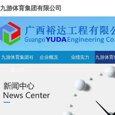
九游体育集团有限公司
九游体育集团有
企业概况
业绩实力
九游体育
限公司
限公