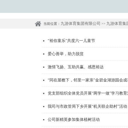
九游体育集团有限公司
九游体育集
当前位置：
>>
“裕你童乐”共度六一儿童节
爱心善举，助力脱贫
激情飞扬、互助共赢、感恩裕达
“同在屋檐下，邻里一家亲”金碧金湖游园会成
党支部组织全体党员开展“两学一做”学习教育
我司与市政管局下乡开展“机关联企助村”活动
公司新精英参加集体植树活动