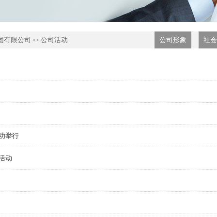
团有限公司
公司活动
公司形象
社会
>>
功举行
活动