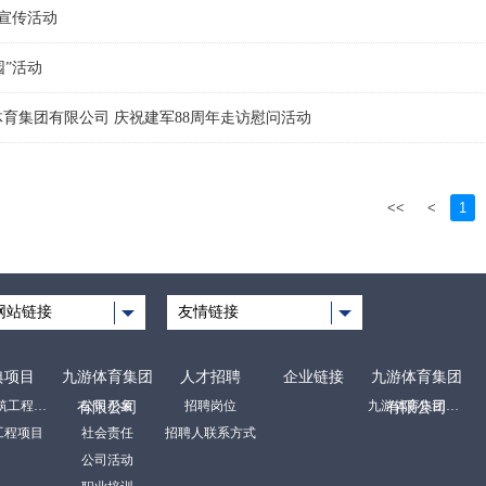
题宣传活动
园”活动
育集团有限公司 庆祝建军88周年走访慰问活动
<<
<
1
网站链接
友情链接
典项目
九游体育集团
人才招聘
企业链接
九游体育集团
房屋建筑工程项目
公司形象
招聘岗位
九游体育集团有限公司
有限公司
有限公司
工程项目
社会责任
招聘人联系方式
公司活动