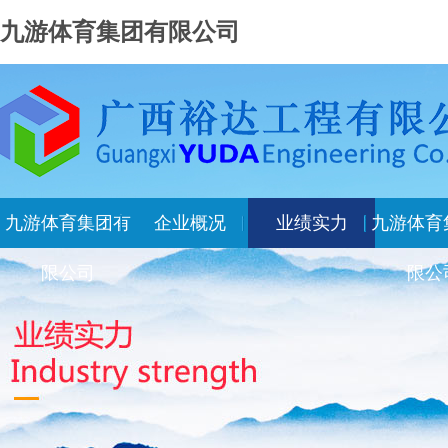
九游体育集团有限公司
九游体育集团有
企业概况
业绩实力
九游体育
限公司
限公