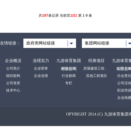
共
187
条记录 当前页
1/21
第 1-9 条
友情链接：
政府类网站链接
集团网站链接
企业概况
业绩实力
九游体育集团
经典项目
九游体育
公司简介
企业荣誉
裕达新闻
房屋建筑工程项目
公司形
有限公司
有限公
组织架构
企业业绩
行业新闻
其他工程项目
社会责
公司资质
专栏
公司活
技术中心
职业培
企业画
OPYRIGHT 2014 (C) 九游体育集团