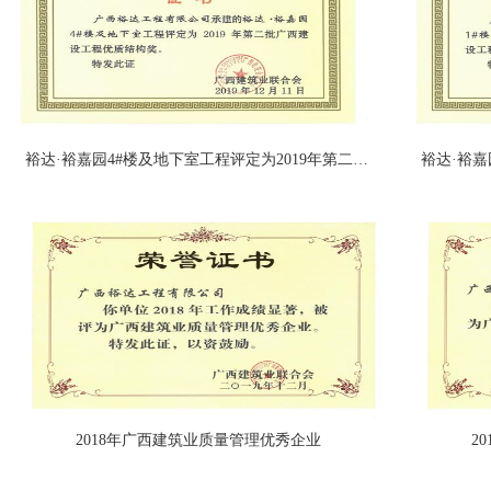
裕达·裕嘉园4#楼及地下室工程评定为2019年第二批广西建设工程优质结构奖
2018年广西建筑业质量管理优秀企业
2