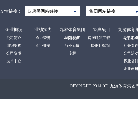
友情链接：
政府类网站链接
集团网站链接
企业概况
业绩实力
九游体育集团
经典项目
九游体育
公司简介
企业荣誉
裕达新闻
房屋建筑工程项目
公司形
有限公司
有限公
组织架构
企业业绩
行业新闻
其他工程项目
社会责
公司资质
专栏
公司活
技术中心
职业培
企业画
OPYRIGHT 2014 (C) 九游体育集团