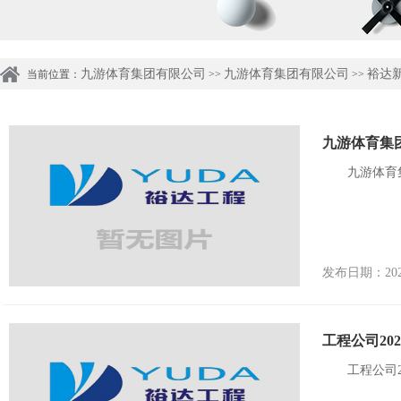
九游体育集团有限公司
九游体育集团有限公司
裕达
当前位置：
>>
>>
九游体育集
九游体育
发布日期：
20
工程公司2
工程公司