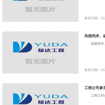
发布日期：
20
风雨同舟、
风雨同舟
发布日期：
20
工程公司参
工程公司