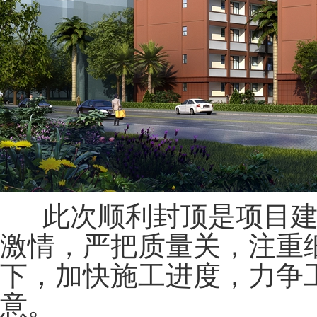
此次顺利封顶是项目建
激情，严把质量关，注重
下，加快施工进度，力争
意。