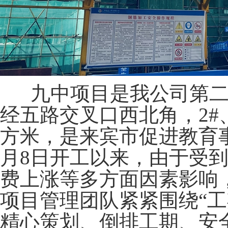
九中项目是我公司第二
经五路交叉口西北角，2#、
方米，是来宾市促进教育
月8日开工以来，由于受
费上涨等多方面因素影响
项目管理团队紧紧围绕“
精心策划、倒排工期、安