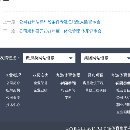
上一篇：
公司召开法律纠纷案件专题总结暨风险警示会
下一篇：
公司顺利召开2021年度一体化管理 体系评审会
友情链接：
政府类网站链接
集团网站链接
企业概况
业绩实力
九游体育集团
经典项目
九游体育
公司简介
企业荣誉
裕达新闻
房屋建筑工程项目
公司形
有限公司
有限公
组织架构
企业业绩
行业新闻
其他工程项目
社会责
公司资质
专栏
公司活
技术中心
职业培
企业画
OPYRIGHT 2014 (C) 九游体育集团