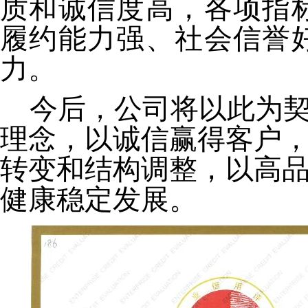
质
和
诚信度高，各项指
履约能力强、社会信誉
力
。
今后，
公司将
以此为
理念
，
以诚信赢得客户
转变和结构调整，以高
健康稳定发展。