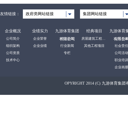
友情链接：
政府类网站链接
集团网站链接
企业概况
业绩实力
九游体育集团
经典项目
九游体育
公司简介
企业荣誉
裕达新闻
房屋建筑工程项目
公司形
有限公司
有限公
组织架构
企业业绩
行业新闻
其他工程项目
社会责
公司资质
专栏
公司活
技术中心
职业培
企业画
OPYRIGHT 2014 (C) 九游体育集团