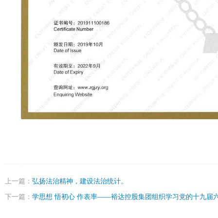
上一篇：
弘扬法治精神，建设法治统计。
下一篇：
学思想 悟初心 作表率——裕达控股集团组织学习党的十九届