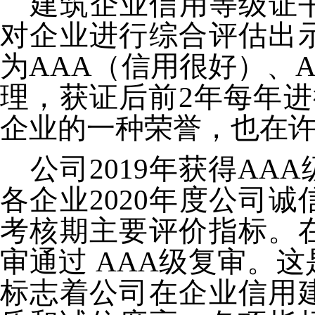
建筑企业信用等级证
对企业进行综合评估出
为
AAA（信用很好）、A
理，获证后前
2年每年
企业的一种荣誉，也在
公司
2019年获得AA
各企业
20
20
年度公司
诚
考核期主要评价指标
。
审通过
AAA
级复审。这
标志着
公司在企业
信用