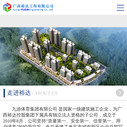
九游体育集团有限公司
走进裕达
/ ABOUT US
九游体育集团有限公司 是国家一级建筑施工企业，为广
西裕达控股集团下属具有独立法人资格的子公司，成立于
2010年8月，公司坚持“质量第一、安全第一、信誉第一、用
户满意”的经营宗旨，先后承建了来宾市城南新区企业总部写